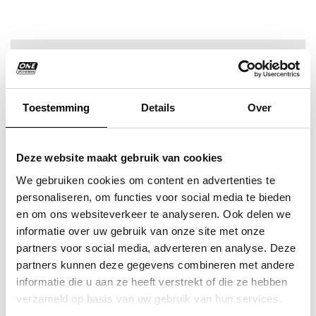
MEER WETEN OVER ONE
OPLEIDINGEN?
Toestemming
Details
Over
LEES HIER MEER
Deze website maakt gebruik van cookies
We gebruiken cookies om content en advertenties te
personaliseren, om functies voor social media te bieden
en om ons websiteverkeer te analyseren. Ook delen we
DUUR, INHOUD EN CODE 95
informatie over uw gebruik van onze site met onze
UREN
partners voor social media, adverteren en analyse. Deze
partners kunnen deze gegevens combineren met andere
Duur:
1 dag
informatie die u aan ze heeft verstrekt of die ze hebben
Uren Code 95:
7 uur (praktijkcursus)
verzameld op basis van uw gebruik van hun services.
Type training: praktijkritten met theorie-uitleg en