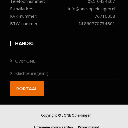
Telefoonnummer:
085-0434807
E-mailadres:
info@one-opleidingen.nl
KVK-nummer:
76716058
BTW-nummer:
NL860770734B01
HANDIG
Over ONE
Klachtenregeling
Contact
PORTAAL
Copyright ©
, ONE Opleidingen
Algemene voorwaarden
Privacybeleid