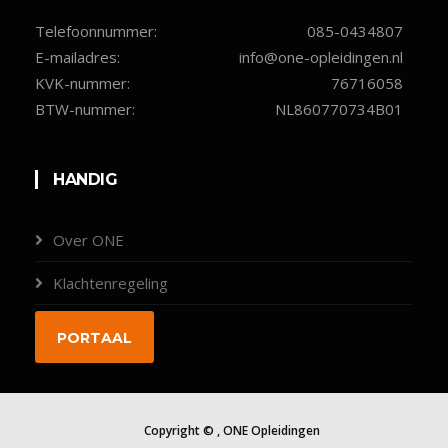
Telefoonnummer:
085-0434807
E-mailadres:
info@one-opleidingen.nl
KVK-nummer:
76716058
BTW-nummer:
NL860770734B01
HANDIG
Over ONE
Klachtenregeling
Contact
PORTAAL
Copyright ©
, ONE Opleidingen