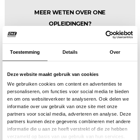
MEER WETEN OVER ONE
OPLEIDINGEN?
LEES HIER MEER
Toestemming
Details
Over
Deze website maakt gebruik van cookies
DUUR, INHOUD EN CODE 95
We gebruiken cookies om content en advertenties te
UREN
personaliseren, om functies voor social media te bieden
en om ons websiteverkeer te analyseren. Ook delen we
Uren Code 95:
7 uur (theorie)
informatie over uw gebruik van onze site met onze
Type training: theorie met praktijkgerichte
partners voor social media, adverteren en analyse. Deze
onderdelen/oefeningen
partners kunnen deze gegevens combineren met andere
informatie die u aan ze heeft verstrekt of die ze hebben
verzameld op basis van uw gebruik van hun services.