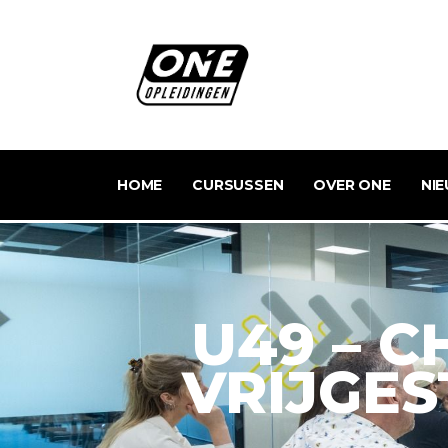
HOME
CURSUSSEN
OVER ONE
NI
U49 – 
VRIJGE