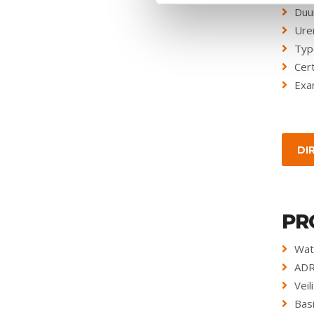
Duu
Ure
Type
Cert
Exa
DI
PR
Wat 
ADR
Veil
Bas