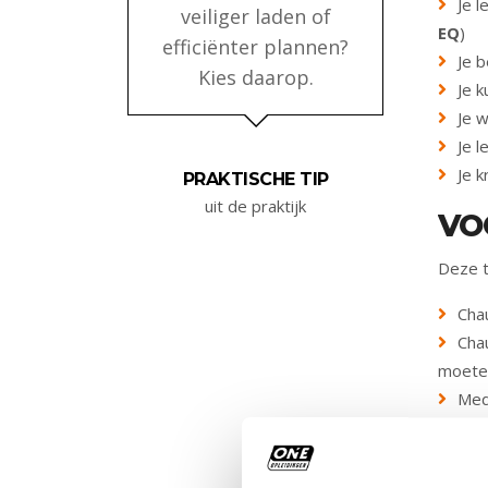
Je 
veiliger laden of
EQ
)
efficiënter plannen?
Je b
Kies daarop.
Je k
Je 
Je l
Je k
PRAKTISCHE TIP
uit de praktijk
VO
Deze t
Cha
Cha
moeten
Med
gevaar
WA