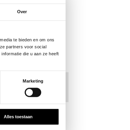
J ONE
Over
 media te bieden en om ons
nden
ze partners voor social
nformatie die u aan ze heeft
Marketing
LEES HIER MEER
Alles toestaan