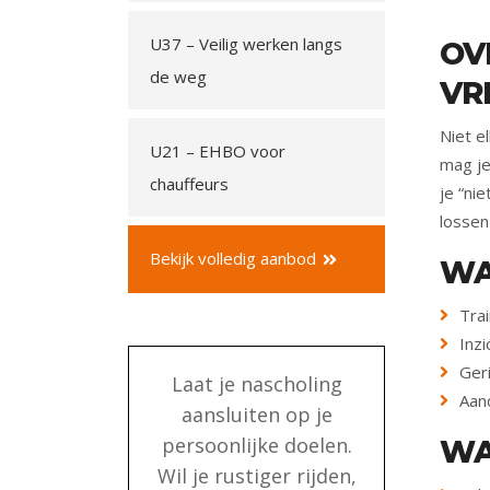
U37 – Veilig werken langs
OV
de weg
VR
Niet e
U21 – EHBO voor
mag j
chauffeurs
je “ni
lossen
Bekijk volledig aanbod
WA
Trai
Inzi
Geri
Laat je nascholing
Aan
aansluiten op je
persoonlijke doelen.
WA
Wil je rustiger rijden,