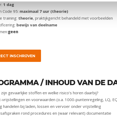
r:
1 dag
n Code 95:
maximaal 7 uur (theorie)
 training:
theorie
, praktijkgericht behandeld met voorbeelden
ificering:
bewijs van deelname
men:
geen
RECT INSCHRIJVEN
OGRAMMA / INHOUD VAN DE D
zijn gevaarlijke stoffen en welke risico’s horen daarbij?
-vrijstellingen en voorwaarden (o.a. 1000-puntenregeling, LQ, E
ig handelen bij laden, lossen en vervoer onder vrijstelling
isafspraken rond procedures en (waar relevant) documentatie