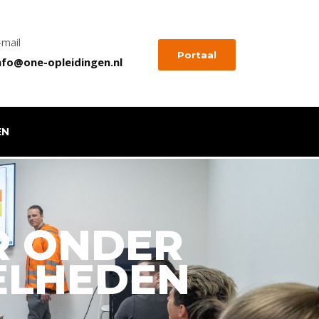
-mail
Portaal
nfo@one-opleidingen.nl
EN
R ONDER
ELHEDEN