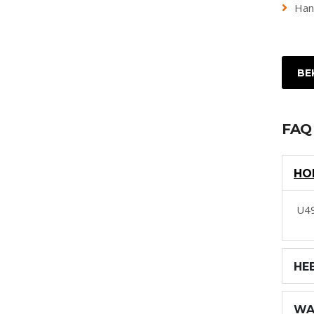
Hand
BE
FAQ
HO
U49
HE
WA