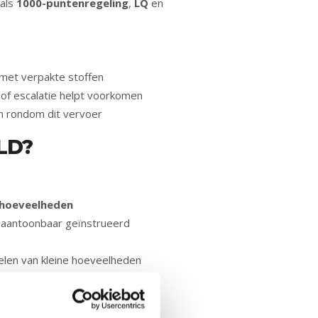
oals
1000-puntenregeling
,
LQ
en
 met verpakte stoffen
e of escalatie helpt voorkomen
en rondom dit vervoer
LD?
 hoeveelheden
l aantoonbaar geïnstrueerd
delen van kleine hoeveelheden
R ONDER