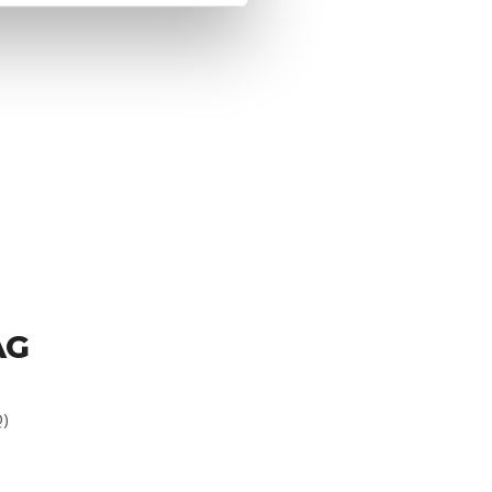
AG
Q)