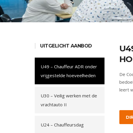
UITGELICHT AANBOD
U4
HO
U49 – Chauffeur ADR onder
De Cod
vrijgestelde hoeveelheden
bedoel
leert 
U30 – Veilig werken met de
vrachtauto II
DI
U24 – Chauffeursdag