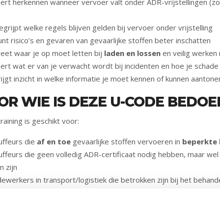
leert herkennen wanneer vervoer valt onder ADR-vrijstellingen (z
egrijpt welke regels blijven gelden bij vervoer onder vrijstelling
unt risico’s en gevaren van gevaarlijke stoffen beter inschatten
weet waar je op moet letten bij
laden en lossen
en veilig werken
eert wat er van je verwacht wordt bij incidenten en hoe je schad
rijgt inzicht in welke informatie je moet kennen of kunnen aanton
OR WIE IS DEZE U-CODE BEDOE
raining is geschikt voor:
uffeurs die
af en toe
gevaarlijke stoffen vervoeren in
beperkte
uffeurs die geen volledig ADR-certificaat nodig hebben, maar we
 zijn
ewerkers in transport/logistiek die betrokken zijn bij het behan
lijke stoffen
AROM KIEZEN VOOR U49 – AD