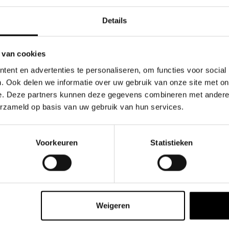
IJGESTELDE HOEVEELHEDEN BI
Details
LEIDINGEN?
tijkgericht: herkenbare situaties uit distributie en transport
 van cookies
elijke uitleg over wanneer je wel/niet onder een vrijstelling valt
ent en advertenties te personaliseren, om functies voor social
us op veilig handelen en het voorkomen van fouten of misversta
. Ook delen we informatie over uw gebruik van onze site met on
etbaar als
theorie-nascholing
binnen Code 95
e. Deze partners kunnen deze gegevens combineren met andere i
erzameld op basis van uw gebruik van hun services.
Voorkeuren
Statistieken
EER WETEN OVER ONE OPLEIDINGEN?
Weigeren
UR, INHOUD EN CODE 95 UREN