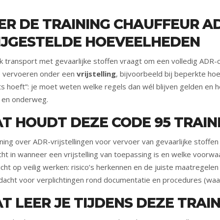
ER DE TRAINING CHAUFFEUR A
IJGESTELDE HOEVEELHEDEN
lk transport met gevaarlijke stoffen vraagt om een volledig ADR-c
e vervoeren onder een
vrijstelling
, bijvoorbeeld bij beperkte ho
ets hoeft”: je moet weten welke regels dan wél blijven gelden en hoe
 en onderweg.
T HOUDT DEZE CODE 95 TRAINI
ning over ADR-vrijstellingen voor vervoer van gevaarlijke stoffe
cht in wanneer een vrijstelling van toepassing is en welke voorw
cht op veilig werken: risico’s herkennen en de juiste maatregele
dacht voor verplichtingen rond documentatie en procedures (waa
T LEER JE TIJDENS DEZE TRAI