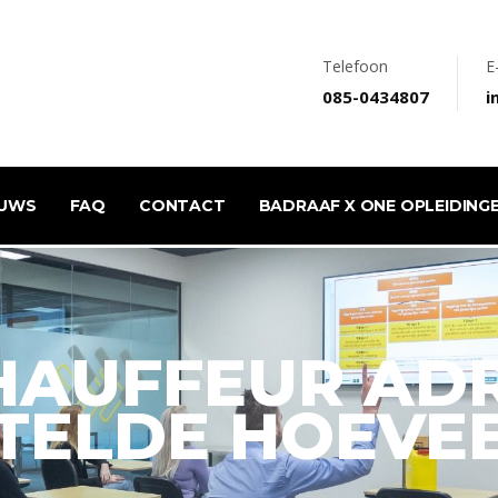
Telefoon
E
085-0434807
i
EUWS
FAQ
CONTACT
BADRAAF X ONE OPLEIDING
CHAUFFEUR AD
STELDE HOEVE