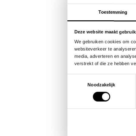
VR
Toestemming
OP
Prak
Deze website maakt gebruik
Duid
We gebruiken cookies om cont
Foc
websiteverkeer te analyseren
Inz
media, adverteren en analys
verstrekt of die ze hebben v
Toestemmingsselectie
Noodzakelijk
M
DU