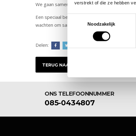
verstrekt of die ze hebben v
We gaan samen voor sterke resultaten en een 
Een speciaal bedankje aan Astrid en Mireille vo
Toestemmingsselectie
Noodzakelijk
wachten om samen aan de slag te gaan!
Delen:
TERUG NAAR NIEUWSOVERZICHT
ONS TELEFOONNUMMER
085-0434807