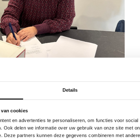
Details
gers Carrosserie!
 van cookies
lijft groeien en we zijn ontzettend trots om aan te
ent en advertenties te personaliseren, om functies voor social
s heeft aangesloten.
. Ook delen we informatie over uw gebruik van onze site met on
e. Deze partners kunnen deze gegevens combineren met andere i
, wat betekent dat de samenwerking nu echt een feit is.