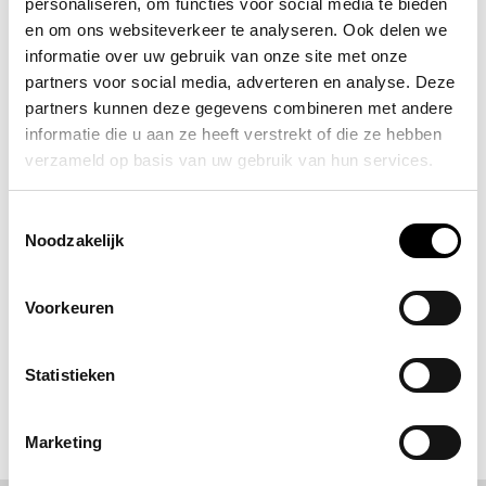
personaliseren, om functies voor social media te bieden
STOKMAN TRANSPORT
en om ons websiteverkeer te analyseren. Ook delen we
OVER ONE OPLEIDINGEN
informatie over uw gebruik van onze site met onze
partners voor social media, adverteren en analyse. Deze
partners kunnen deze gegevens combineren met andere
informatie die u aan ze heeft verstrekt of die ze hebben
verzameld op basis van uw gebruik van hun services.
ALLESVOORPADEL OVER
ONE OPLEIDINGEN
Toestemmingsselectie
Noodzakelijk
FLEVO TRUCKERS TOUR
Voorkeuren
2026
Statistieken
TERUG NAAR NIEUWSOVERZICHT
Marketing